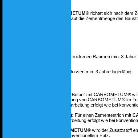
Die benötigte Menge an
CARBOMETUM®
richtet sich nach dem Z
Der Anteil beträgt 1 %, berechnet auf die Zementmenge des Bausto
Gebinde, Lagerfähigkeit
CARBOMETUM®
standard
Papiersäcke à 3 kg / 500 g sind in trockenen Räumen min. 3 Jahre l
CARBOMETUM®
hell
Beutel à 50 g sind luftdicht verschlossen min. 3 Jahre lagerfähig.
Zubereitung
Beton:
Zur Herstellung eines “Bio-Beton” mit CARBOMETUM® wird
beigemischt. Erfolgt eine Zumischung von CARBOMETUM® im Transp
pro m3 Beton einzuhalten. Die Verarbeitung erfolgt wie bei konventi
Zementestrich (Unterlagsboden):
Für einen Zementestrich mit
C
Zusatzstoff beigemischt. Die Verarbeitung erfolgt wie bei konventi
Putz:
Für einen Putz mit
CARBOMETUM®
wird der Zusatzstoff en
Die Verarbeitung erfolgt wie bei konventionellem Putz.