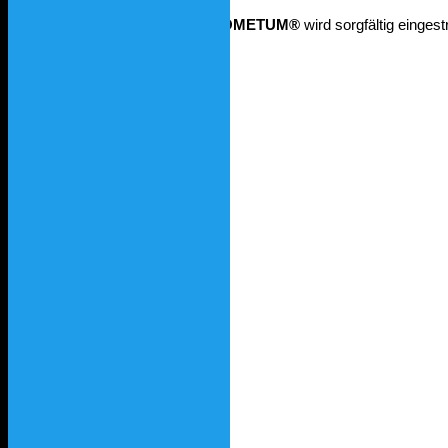
Hinweis:
Der Zusatzstoff
CARBOMETUM®
wird sorgfältig einge
» nach oben
Startseite
Beschreibung
Wirkung
Wirkungsnachweis
Dosierung
Kosten